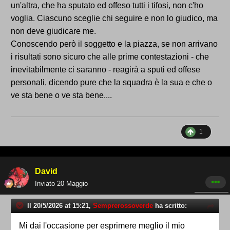
definitivamente, non si passerebbe a sostenere
un'altra, che ha sputato ed offeso tutti i tifosi, non c'ho
un'altra squadra. Perché per chi intende il calcio non
voglia. Ciascuno sceglie chi seguire e non lo giudico, ma
come un prodotto qualsiasi, la Bandecchiana ha la
non deve giudicare me.
stessa prossimità alla Ternana del Borussia
Conoscendo però il soggetto e la piazza, se non arrivano
Dortmund o della Pontevecchio che ha pure gli
i risultati sono sicuro che alle prime contestazioni - che
stessi colori. Non è obbligatorio tifare per una
inevitabilmente ci saranno - reagirà a sputi ed offese
squadra di calcio: se la tua squadra del cuore non
personali, dicendo pure che la squadra è la sua e che o
c'è più smetti di tifare. Per il resto c'è la TV.
ve sta bene o ve sta bene....
Dobbiamo decidere (sentire forse è il termine più
giusto), se essere tifosi o sportivi. Perché le logiche
sono profondamente diverse.
1
David
Inviato
20 Maggio
Il 20/5/2026 at 15:21,
Semprerossoverde
ha scritto:
Mi dai l'occasione per esprimere meglio il mio