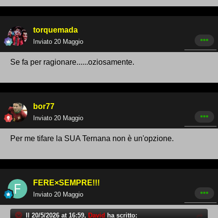
torquemada
Inviato
20 Maggio
Se fa per ragionare......oziosamente.
bor77
Inviato
20 Maggio
Per me tifare la SUA Ternana non è un'opzione.
FERE×SEMPRE!!!
Inviato
20 Maggio
Il 20/5/2026 at 16:59,
David
ha scritto: