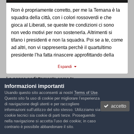
Non è propriamente corretto, per me la Ternana è la
squadra della città, con i colori rossoverdi e che
gioca al Liberati, se queste tre condizioni ci sono
non vedo motivi per non sostenerla. Altrimenti si
tifano i presidenti e non la squadra. Poi se a te, come
ad altri, non vi rappresenta perchè il quartultimo
presidente l'ha fatta rinascere approfittando della
fusione con l'Orvietana è soggettivo.
Espandi
La penso perfettamente come te.
Informazioni importanti
Usando questo sito acconsenti ai nostri
Terms of Use
.
Questo sito fa uso di cookie per migliorare l’esperienza
di navigazione degli utenti e per raccogliere
Odoacre Chierico
accetto
informazioni sull’utilizzo del sito stesso. Utilizziamo sia
Inviato
20 Maggio
cookie tecnici sia cookie di parti terze. Proseguendo
nella navigazione si accetta l’uso dei cookie; in caso
Il 20/5/2026 at 18:23,
torquemada
ha scritto:
contrario è possibile abbandonare il sito.