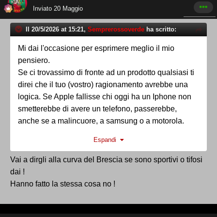
Inviato
20 Maggio
Il 20/5/2026 at 15:21,
Semprerossoverde
ha scritto:
Mi dai l'occasione per esprimere meglio il mio
pensiero.
Se ci trovassimo di fronte ad un prodotto qualsiasi ti
direi che il tuo (vostro) ragionamento avrebbe una
logica. Se Apple fallisse chi oggi ha un Iphone non
smetterebbe di avere un telefono, passerebbe,
anche se a malincuore, a samsung o a motorola.
Ma noi ci siamo detti tante volte che il calcio non è
Espandi
una industria qualsiasi con un prodotto qualsiasi. E'
l'industria (insieme a poche altre, penso ad esempio
Vai a dirgli alla curva del Brescia se sono sportivi o tifosi
a quella delle produzioni musicali) che associa al
dai !
"prodotto" una componete emozionale e di fedeltà
Hanno fatto la stessa cosa no !
che le altre industrie nel pianeta solo si sognano.
Quella stessa cosa che ci fa dire "la Ternana è la