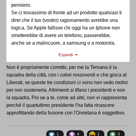
pensiero.
Se ci trovassimo di fronte ad un prodotto qualsiasi ti
direi che il tuo (vostro) ragionamento avrebbe una
logica. Se Apple fallisse chi oggi ha un Iphone non
smetterebbe di avere un telefono, passerebbe,
anche se a malincuore, a samsung o a motorola.
Ma noi ci siamo detti tante volte che il calcio non è
Espandi
una industria qualsiasi con un prodotto qualsiasi. E'
l'industria (insieme a poche altre, penso ad esempio
Non è propriamente corretto, per me la Ternana è la
a quella delle produzioni musicali) che associa al
squadra della città, con i colori rossoverdi e che gioca al
"prodotto" una componete emozionale e di fedeltà
Liberati, se queste tre condizioni ci sono non vedo motivi
che le altre industrie nel pianeta solo si sognano.
per non sostenerla. Altrimenti si tifano i presidenti e non
Quella stessa cosa che ci fa dire "la Ternana è la
la squadra. Poi se a te, come ad altri, non vi rappresenta
nostra" e che non fa dire a un malato di nutella che
perchè il quartultimo presidente l'ha fatta rinascere
la Ferrero è la sua.
approfittando della fusione con l'Orvietana è soggettivo.
In questa ottica, David, il ragionamento che tu (ed
altri) fate ha molto senso se si considera il calcio un
prodotto, ha molto meno senso se applicato alla fede
1
4
1
3