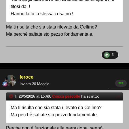
c'è più smetti di tifare. Per il resto c'è la TV.
tifosi dai !
Dobbiamo decidere (sentire forse è il termine più
Hanno fatto la stessa cosa no !
giusto), se essere tifosi o sportivi. Perché le logiche
sono profondamente diverse.
Ma ti risulta che sia stata rilevato da Cellino?
Ma perchè saltate sto pezzo fondamentale.
3
feroce
Inviato
20 Maggio
Il 20/5/2026 at 15:40,
Ciacca pescolle
ha scritto:
Ma ti risulta che sia stata rilevato da Cellino?
Ma perchè saltate sto pezzo fondamentale.
Perche non è funzionale alla narrazione, sennò