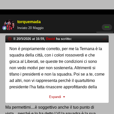
torquemada
Inviato
20 Maggio
Il 20/5/2026 at 16:59,
David
ha scritto:
Non è propriamente corretto, per me la Ternana è la
squadra della città, con i colori rossoverdi e che
gioca al Liberati, se queste tre condizioni ci sono
non vedo motivi per non sostenerla. Altrimenti si
tifano i presidenti e non la squadra. Poi se a te, come
ad altri, non vi rappresenta perchè il quartultimo
presidente l'ha fatta rinascere approfittando della
fusione con l'Orvietana è soggettivo.
Espandi
Ma permettimi....è soggettivo anche il tuo punto di
vista....perché e lo ha detto LVI la squadra è la sua,