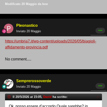
Modificato
20 Maggio
da boe
Pleonastico
Inviato
20 Maggio
https://umbria7.it/wp-content/uploads/2026/05/biagioli-
affidamento-provincia.pdf
No comment.....
Semprerossoverde
Inviato
20 Maggio
Il 20/5/2026 at 15:05,
David
ha scritto:
Ok, posso essere d'accordo.Quale sarebbe? in