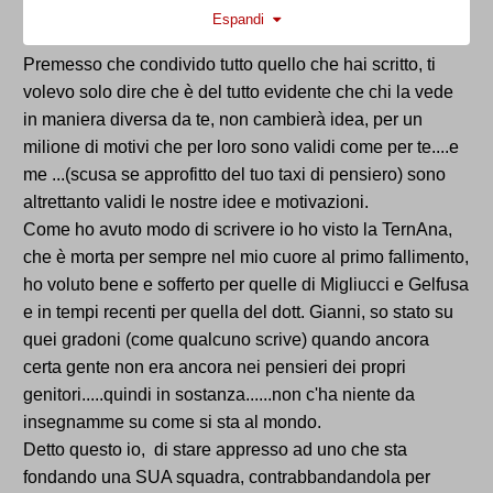
Ma noi ci siamo detti tante volte che il calcio non è
Espandi
una industria qualsiasi con un prodotto qualsiasi. E'
l'industria (insieme a poche altre, penso ad esempio
Premesso che condivido tutto quello che hai scritto, ti
a quella delle produzioni musicali) che associa al
volevo solo dire che è del tutto evidente che chi la vede
"prodotto" una componete emozionale e di fedeltà
in maniera diversa da te, non cambierà idea, per un
che le altre industrie nel pianeta solo si sognano.
milione di motivi che per loro sono validi come per te....e
Quella stessa cosa che ci fa dire "la Ternana è la
me ...(scusa se approfitto del tuo taxi di pensiero) sono
nostra" e che non fa dire a un malato di nutella che
altrettanto validi le nostre idee e motivazioni.
la Ferrero è la sua.
Come ho avuto modo di scrivere io ho visto la TernAna,
In questa ottica, David, il ragionamento che tu (ed
che è morta per sempre nel mio cuore al primo fallimento,
altri) fate ha molto senso se si considera il calcio un
ho voluto bene e sofferto per quelle di Migliucci e Gelfusa
prodotto, ha molto meno senso se applicato alla fede
e in tempi recenti per quella del dott. Gianni, so stato su
calcistica. Nel primo caso è naturale che se la
quei gradoni (come qualcuno scrive) quando ancora
Ternana 1925 muore, passo a un prodotto il più
certa gente non era ancora nei pensieri dei propri
simile possibile a quello che non posso più
genitori.....quindi in sostanza......non c'ha niente da
consumare. E qui la Bandecchiana sarebbe forse la
insegnamme su come si sta al mondo.
cosa più simile alla Ternana 1925. Nell'atro caso,
Detto questo io, di stare appresso ad uno che sta
invece, se la ternana 1925 dovesse morire
fondando una SUA squadra, contrabbandandola per