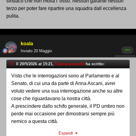
sindaco che non molla l' osso. Nessun garante nessun
terzo per poter fare ripartire una squadra dall eccellenza
pulita.
koala
Inviato
20 Maggio
Il 20/5/2026 at 15:21,
Ciacca pescolle
ha scritto:
Visto che le interrogazioni sono al Parlamento e al
Senato, di cui una da parte di Anna Ascani, avrei
voluto vedere una sua interrogazione anche su altre
cose che riguardavano la nostra città.
A prescindere dallo schifo generale, il PD umbro non
perde mai occasione per dimostrarsi sempre più
nemico a questa città.
Espandi