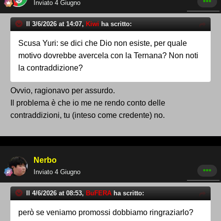
Inviato
4 Giugno
Il 3/6/2026 at 14:07,
Kiwi
ha scritto:
Scusa Yuri: se dici che Dio non esiste, per quale
motivo dovrebbe avercela con la Ternana? Non noti
la contraddizione?
Ovvio, ragionavo per assurdo.
Il problema è che io me ne rendo conto delle
contraddizioni, tu (inteso come credente) no.
Nerbo
Inviato
4 Giugno
Il 4/6/2026 at 08:53,
BuFERA
ha scritto:
però se veniamo promossi dobbiamo ringraziarlo?