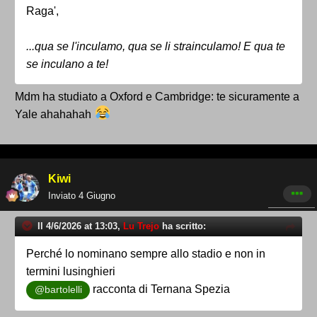
Raga',
...qua se l'inculamo, qua se li strainculamo! E qua te
se inculano a te!
Mdm ha studiato a Oxford e Cambridge: te sicuramente a
Yale ahahahah
Kiwi
Inviato
4 Giugno
Il 4/6/2026 at 13:03,
Lu Trejo
ha scritto:
Perché lo nominano sempre allo stadio e non in
termini lusinghieri
racconta di Ternana Spezia
@bartolelli