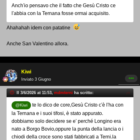
Anch'io pensavo che il fatto che Gesù Cristo ce
l'abbia con la Ternana fosse ormai acquisito.
Ahahahah idem con patatine
Anche San Valentino allora.
Kiwi
Inviato
3 Giugno
Il 3/6/2026 at 11:53,
mdmterni
ha scritto:
te lo dico de core,Gesù Cristo c'è l'ha con
@Kiwi
la Ternana e i suoi tifosi, è stato appurato.
dobbiamo solo decidere se e' perché Longino era
nato a Borgo Bovio,oppure la punta della lancia o i
chiodi della croce sono stati fabbricati a Terni.la