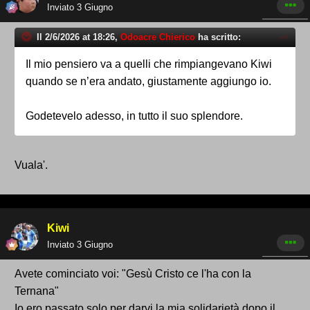
Inviato
3 Giugno
Il 2/6/2026 at 18:26,
Odoacre Chierico
ha scritto:
Il mio pensiero va a quelli che rimpiangevano Kiwi
quando se n’era andato, giustamente aggiungo io.
Godetevelo adesso, in tutto il suo splendore.
Vuala'.
Kiwi
Inviato
3 Giugno
Avete cominciato voi: "Gesù Cristo ce l'ha con la
Ternana"
Io ero passato solo per darvi la mia solidarietà dopo il