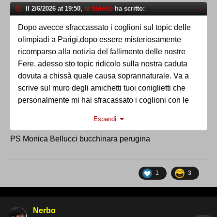
Il 2/6/2026 at 19:50,
lu bidello
ha scritto:
Dopo avecce sfraccassato i coglioni sul topic delle
olimpiadi a Parigi,dopo essere misteriosamente
ricomparso alla notizia del fallimento delle nostre
Fere, adesso sto topic ridicolo sulla nostra caduta
dovuta a chissà quale causa soprannaturale. Va a
scrive sul muro degli amichetti tuoi coniglietti che
personalmente mi hai sfracassato i coglioni con le
tue lezioncine,. Le tue credenze tienile per te.Tra
Espandi
l'altro quando te pare sei bravo a usare google per
copiare due citazioni. Poi però ce dovevi caga il
PS Monica Bellucci bucchinara perugina
cazzo una settimana con l'arbitro della partita. Vatte
a ripone dai.
1
3
Nerbo