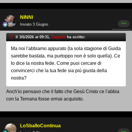
NINNI
Inviato
3 Giugno
Il 3/6/2026 at 09:31,
Gagarin
ha scritto:
Ma noi l'abbiamo appurato (la sola stagione di Guida
sarebbe bastata, ma purtoppo non è solo quella). Ce
lo dice la nostra fede. Come puoi cercare di
convincerci che la tua fede sia più giusta della
nostra?
Anch'io pensavo che il fatto che Gesù Cristo ce l'abbia
con la Ternana fosse ormai acquisito.
LoSballoContinua