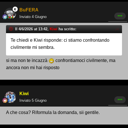
BuFERA
Inviato
4 Giugno
Il 4/6/2026 at 13:42,
Kiwi
ha scritto:
Te chiedi e Kiwi risponde: ci stiamo confrontando
civilmente mi sembra.
si ma non te incazzà
confrontiamoci civilmente, ma
ancora non mi hai risposto
Kiwi
Inviato
5 Giugno
A che cosa? Riformula la domanda, sii gentile.