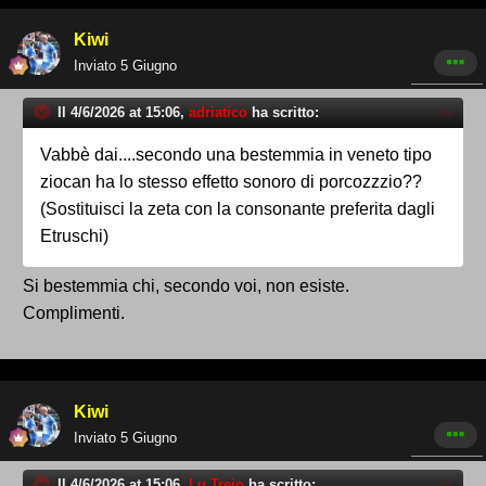
Kiwi
Inviato
5 Giugno
Il 4/6/2026 at 15:06,
adriatico
ha scritto:
Vabbè dai....secondo una bestemmia in veneto tipo
ziocan ha lo stesso effetto sonoro di porcozzzio??
(Sostituisci la zeta con la consonante preferita dagli
Etruschi)
Si bestemmia chi, secondo voi, non esiste.
Complimenti.
Kiwi
Inviato
5 Giugno
Il 4/6/2026 at 15:06,
Lu Trejo
ha scritto: