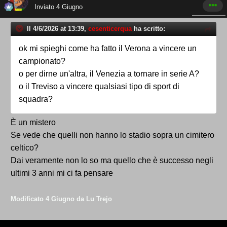
Inviato
4 Giugno
Il 4/6/2026 at 13:39,
cesenticerqua
ha scritto:
ok mi spieghi come ha fatto il Verona a vincere un
campionato?
o per dirne un'altra, il Venezia a tornare in serie A?
o il Treviso a vincere qualsiasi tipo di sport di
squadra?
È un mistero
Se vede che quelli non hanno lo stadio sopra un cimitero
celtico?
Dai veramente non lo so ma quello che è successo negli
ultimi 3 anni mi ci fa pensare
Modificato
4 Giugno
da Lu Trejo