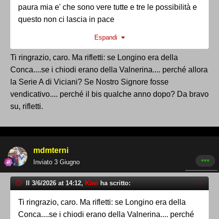
paura mia e' che sono vere tutte e tre le possibilità e
questo non ci lascia in pace
Espandi
p.s. secondo me sei un troll perugino,anche se fosse
ho letto che hai perso una figlia in tenera età,se così
Ti ringrazio, caro. Ma rifletti: se Longino era della
fosse, probabilmente anche io sarei religioso,e'
Conca....se i chiodi erano della Valnerina.... perché allora
l'unica speranza che avrei di riabbracciarla un
la Serie A di Viciani? Se Nostro Signore fosse
domani,e sinceramente spero che hai ragione te,e
vendicativo.... perché il bis qualche anno dopo? Da bravo
che esista qualcosa oltre la morte,che ti permetta di
su, rifletti.
riuniti con tua figlia
mdmterni
Inviato
3 Giugno
Il 3/6/2026 at 14:12,
Kiwi
ha scritto:
Ti ringrazio, caro. Ma rifletti: se Longino era della
Conca....se i chiodi erano della Valnerina.... perché