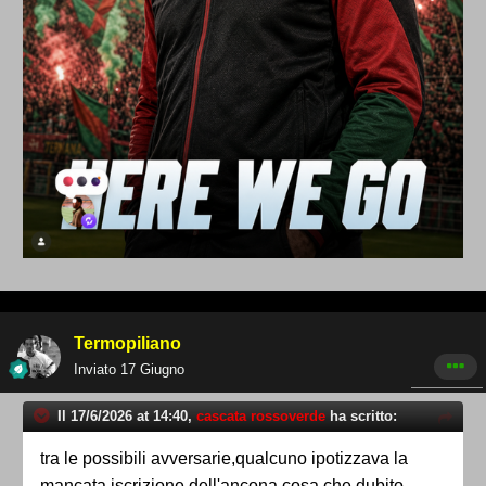
Termopiliano
Inviato
17 Giugno
Il 17/6/2026 at 14:40,
cascata rossoverde
ha scritto:
tra le possibili avversarie,qualcuno ipotizzava la
mancata iscrizione dell'ancona cosa che dubito