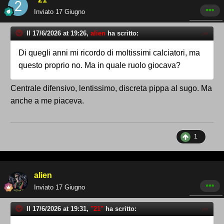
Inviato
17 Giugno
Il 17/6/2026 at 19:26,
alien
ha scritto:
Di quegli anni mi ricordo di moltissimi calciatori, ma
questo proprio no. Ma in quale ruolo giocava?
Centrale difensivo, lentissimo, discreta pippa al sugo. Ma
anche a me piaceva.
1
alien
Inviato
17 Giugno
Il 17/6/2026 at 19:31,
"21"
ha scritto: