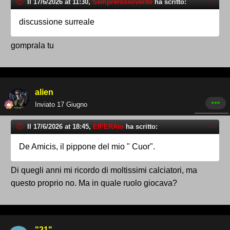
Il 17/6/2026 at 11:30,
Semprerossoverde
ha scritto:
discussione surreale
gomprala tu
alien
Inviato
17 Giugno
Il 17/6/2026 at 18:45,
EfFERAto
ha scritto:
De Amicis, il pippone del mio " Cuor".
Di quegli anni mi ricordo di moltissimi calciatori, ma
questo proprio no. Ma in quale ruolo giocava?
"21"