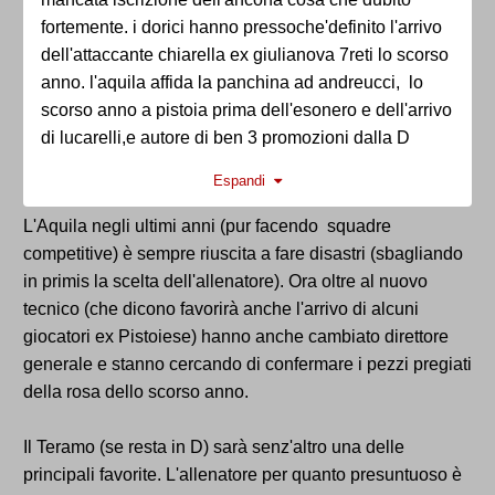
fortemente. i dorici hanno pressoche'definito l'arrivo
dell'attaccante chiarella ex giulianova 7reti lo scorso
anno. l'aquila affida la panchina ad andreucci, lo
scorso anno a pistoia prima dell'esonero e dell'arrivo
di lucarelli,e autore di ben 3 promozioni dalla D
(triestina campodarsego e clodiense) e si prepara ad
Espandi
allestire una squadra che possa recitare un ruolo da
protagonista.l'angelana prende il centrocampista e
L'Aquila negli ultimi anni (pur facendo squadre
capitano dell'orvietana ricci. il teramo spera nella
competitive) è sempre riuscita a fare disastri (sbagliando
bocciatura del consiglio federale di qualche squadra
in primis la scelta dell'allenatore). Ora oltre al nuovo
di c (ieri scadeva il termine e tutte hanno presentato
tecnico (che dicono favorirà anche l'arrivo di alcuni
regolare domanda) con conseguente ripescaggio
giocatori ex Pistoiese) hanno anche cambiato direttore
nella terza seria, essendo in testa nella graduatoria
generale e stanno cercando di confermare i pezzi pregiati
ripescaggi davanti al ligorna ma servirebbero due
della rosa dello scorso anno.
mancate iscrizioni (il primo posto spetta ad una
retrocessa,ballottaggio virtus verona/pro patria).
Il Teramo (se resta in D) sarà senz'altro una delle
confermato il biennale x bisoli a pistoia
principali favorite. L'allenatore per quanto presuntuoso è