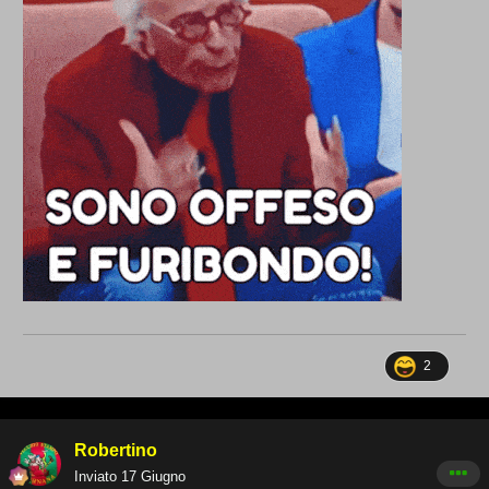
2
Robertino
Inviato
17 Giugno