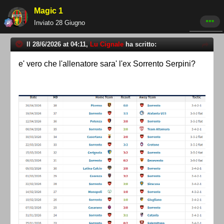
Magic 1
Inviato
28 Giugno
Il 28/6/2026 at 04:11,
Lu Cignale
ha scritto:
e' vero che l'allenatore sara' l'ex Sorrento Serpini?