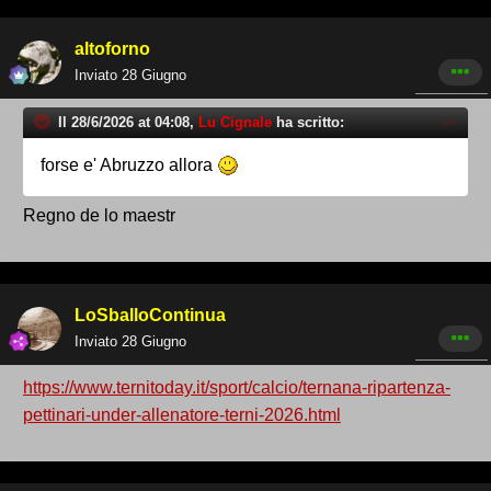
altoforno
Inviato
28 Giugno
Il 28/6/2026 at 04:08,
Lu Cignale
ha scritto:
forse e' Abruzzo allora
Regno de lo maestr
LoSballoContinua
Inviato
28 Giugno
https://www.ternitoday.it/sport/calcio/ternana-ripartenza-
pettinari-under-allenatore-terni-2026.html