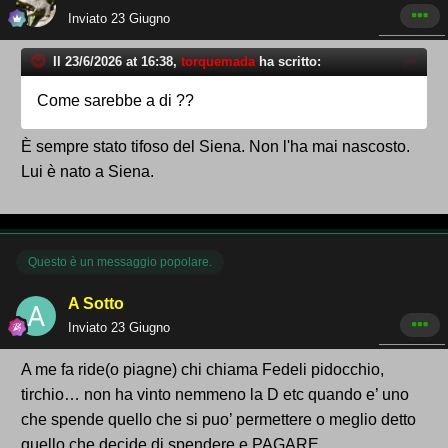
Inviato
23 Giugno
Il 23/6/2026 at 16:38,
torquemada
ha scritto:
Come sarebbe a di ??
È sempre stato tifoso del Siena. Non l'ha mai nascosto.
Lui è nato a Siena.
Questo è un messaggio popolare.
A Sotto
Inviato
23 Giugno
A me fa ride(o piagne) chi chiama Fedeli pidocchio,
tirchio… non ha vinto nemmeno la D etc quando e’ uno
che spende quello che si puo’ permettere o meglio detto
quello che decide di spendere e PAGARE.