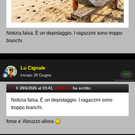
Notizia falsa. È un depistaggio. I ragazzini sono troppo
bianchi.
Lu Cignale
Inviato
28 Giugno
Il 28/6/2026 at 03:43,
altoforno
ha scritto:
Notizia falsa. È un depistaggio. I ragazzini sono
troppo bianchi.
forse e' Abruzzo allora