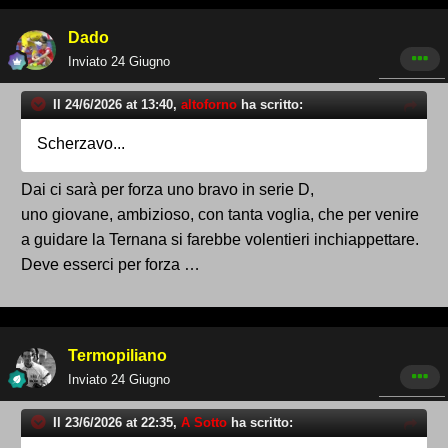
Dado
Inviato
24 Giugno
Il 24/6/2026 at 13:40,
altoforno
ha scritto:
Scherzavo...
Dai ci sarà per forza uno bravo in serie D,
uno giovane, ambizioso, con tanta voglia, che per venire
a guidare la Ternana si farebbe volentieri inchiappettare.
Deve esserci per forza …
Termopiliano
Inviato
24 Giugno
Il 23/6/2026 at 22:35,
A Sotto
ha scritto: