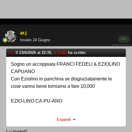
ar.j
Inviato
24 Giugno
Il 23/6/2026 at 22:35,
A Sotto
ha scritto:
Sogno un accoppiata FRANCI FEDELI & EZIOLINO
CAPUANO
Con Eziolino in panchina se disgraziatamente le
cose vanno bene torniamo a fare 10,000
EZIO-LINO CA-PU-ANO
Espandi
Lu maestr'