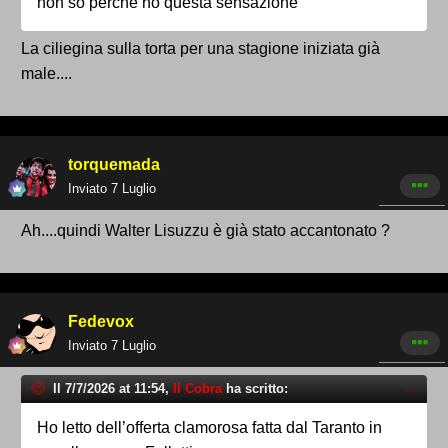
non so perchè ho questa sensazione
La ciliegina sulla torta per una stagione iniziata già
male....
torquemada
Inviato
7 Luglio
Ah....quindi Walter Lisuzzu è già stato accantonato ?
Fedevox
Inviato
7 Luglio
Il 7/7/2026 at 11:54,
Il Cobra
ha scritto:
Ho letto dell’offerta clamorosa fatta dal Taranto in