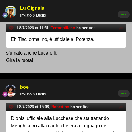
Lu Cignale
Inviato
8 Luglio
Il 8/7/2026 at 11:51,
Termopiliano
ha scritto:
Eh Tisci ormai no, è ufficiale al Potenza...
sfumato anche Lucarelli.
Gira la ruota!
boe
Inviato
8 Luglio
Il 8/7/2026 at 15:08,
Robertino
ha scritto:
Dionisi ufficiale alla Lucchese che sta trattando
Menghi altro attaccante che era a Legnago nel