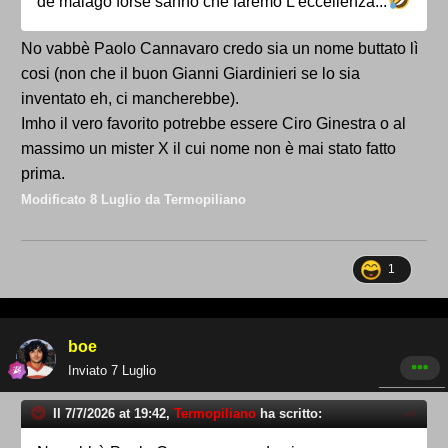
de malago forse sanno che faremo L'eccellenza...
No vabbè Paolo Cannavaro credo sia un nome buttato lì
cosi (non che il buon Gianni Giardinieri se lo sia
inventato eh, ci mancherebbe).
Imho il vero favorito potrebbe essere Ciro Ginestra o al
massimo un mister X il cui nome non è mai stato fatto
prima.
Modificato
8 Luglio
da Termopiliano
1
boe
Inviato
7 Luglio
Il 7/7/2026 at 19:42,
Termopiliano
ha scritto: