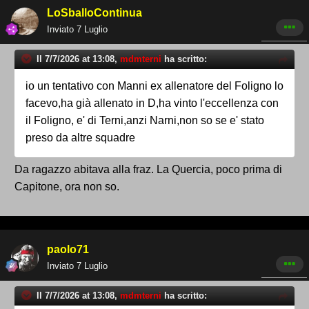
LoSballoContinua
Inviato
7 Luglio
Il 7/7/2026 at 13:08,
mdmterni
ha scritto:
io un tentativo con Manni ex allenatore del Foligno lo
facevo,ha già allenato in D,ha vinto l'eccellenza con
il Foligno, e' di Terni,anzi Narni,non so se e' stato
preso da altre squadre
Da ragazzo abitava alla fraz. La Quercia, poco prima di
Capitone, ora non so.
paolo71
Inviato
7 Luglio
Il 7/7/2026 at 13:08,
mdmterni
ha scritto: