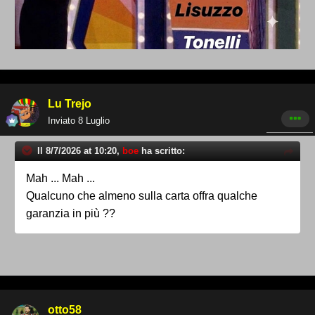
Lu Trejo
Inviato
8 Luglio
Il 8/7/2026 at 10:20,
boe
ha scritto:
Mah ... Mah ...
Qualcuno che almeno sulla carta offra qualche
garanzia in più ??
otto58