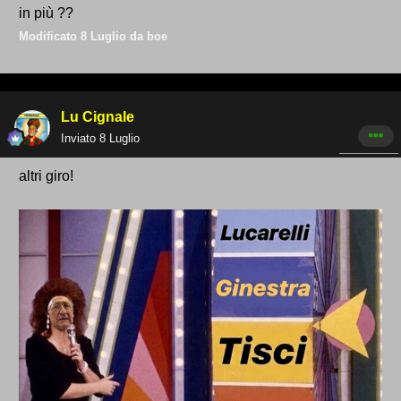
in più ??
Modificato
8 Luglio
da boe
Lu Cignale
Inviato
8 Luglio
altri giro!