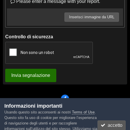
Please enter a message with your report.
Inserisci immagine da URL
Controllo di sicurezza
Invia segnalazione
Informazioni importanti
Usando questo sito acconsenti ai nostri
Terms of Use
.
Lingua
Tema
Contattaci
Cookies
Questo sito fa uso di cookie per migliorare l’esperienza
Powered by Invision Community
di navigazione degli utenti e per raccogliere
accetto
informazioni sull’utilizzo del sito stesso. Utilizziamo sia