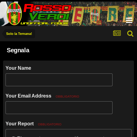
Solo la Ternana!
Segnala
Your Name
Your Email Address
OBBLIGATORIO
Your Report
OBBLIGATORIO