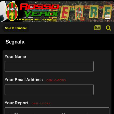
Solo la Ternana!
Segnala
Your Name
Your Email Address
OBBLIGATORIO
Your Report
OBBLIGATORIO