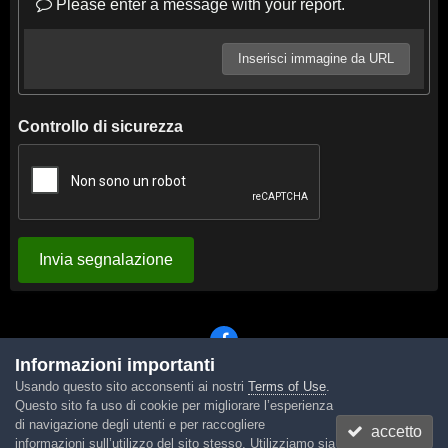
Please enter a message with your report.
Inserisci immagine da URL
Controllo di sicurezza
Invia segnalazione
Informazioni importanti
Usando questo sito acconsenti ai nostri
Terms of Use
.
Lingua
Tema
Contattaci
Cookies
Questo sito fa uso di cookie per migliorare l’esperienza
Powered by Invision Community
di navigazione degli utenti e per raccogliere
accetto
informazioni sull’utilizzo del sito stesso. Utilizziamo sia