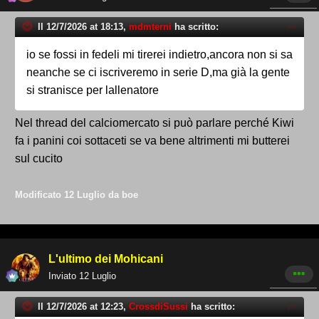
Il 12/7/2026 at 18:13,
mdmterni
ha scritto:
io se fossi in fedeli mi tirerei indietro,ancora non si sa
neanche se ci iscriveremo in serie D,ma già la gente
si stranisce per lallenatore
Nel thread del calciomercato si può parlare perché Kiwi
fa i panini coi sottaceti se va bene altrimenti mi butterei
sul cucito
Modificato
12 Luglio
da boe
L'ultimo dei Mohicani
Inviato
12 Luglio
Il 12/7/2026 at 12:23,
CrossdiSussi
ha scritto: