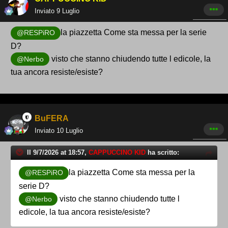
Inviato
9 Luglio
la piazzetta Come sta messa per la serie
@RESPiRO
D?
visto che stanno chiudendo tutte l edicole, la
@Nerbo
tua ancora resiste/esiste?
BuFERA
Inviato
10 Luglio
Il 9/7/2026 at 18:57,
CAPPUCCINO KID
ha scritto:
la piazzetta Come sta messa per la
@RESPiRO
serie D?
visto che stanno chiudendo tutte l
@Nerbo
edicole, la tua ancora resiste/esiste?