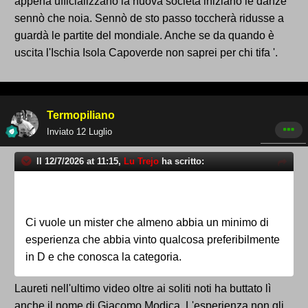
appena ufficializzano la nuova società iniziano le danze
sennò che noia. Sennò de sto passo toccherà ridusse a
guardà le partite del mondiale. Anche se da quando è
uscita l'Ischia Isola Capoverde non saprei per chi tifa '.
Termopiliano
Inviato
12 Luglio
Il 12/7/2026 at 11:15,
Lu Trejo
ha scritto:
Ci vuole un mister che almeno abbia un minimo di
esperienza che abbia vinto qualcosa preferibilmente
in D e che conosca la categoria.
Laureti nell'ultimo video oltre ai soliti noti ha buttato lì
anche il nome di Giacomo Modica. L'esperienza non gli