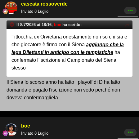
cascata rossoverde
Inviato
8 Luglio
Il 8/7/2026 at 18:16,
boe
ha scritto:
Tittocchia ex Orvietana onestamente non so chi sia e
che giocatore è firma con il Siena
aggiungo che la
lega Dilettanti in anticipo con le tempistiche
ha
confermato l'iscrizione al Campionato del Siena
stesso
Il Siena lo scorso anno ha fatto i playoff di D ha fatto
domanda e pagato l'iscrizione non vedo perché non
doveva confermargliela
boe
Inviato
8 Luglio