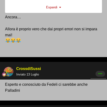
Ci vuole un mister che almeno abbia un minimo di
Espandi
esperienza che abbia vinto qualcosa preferibilmente
in D e che conosca la categoria.
Ancora…
Allora è proprio vero che dai propri errori non si impara
mai!
CrossdiSussi
Inviato
13 Luglio
Esperto e conosciuto da Fedeli ci sarebbe anche
Palladini