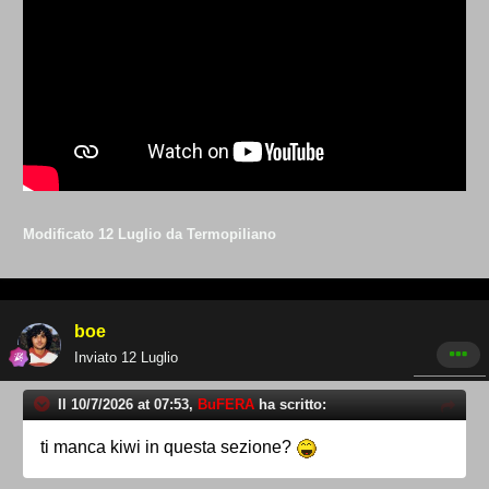
Modificato
12 Luglio
da Termopiliano
boe
Inviato
12 Luglio
Il 10/7/2026 at 07:53,
BuFERA
ha scritto:
ti manca kiwi in questa sezione?