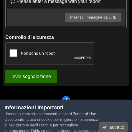
Please enter a message with your report.
Inserisci immagine da URL
Controllo di sicurezza
Invia segnalazione
Informazioni importanti
Usando questo sito acconsenti ai nostri
Terms of Use
.
Lingua
Tema
Contattaci
Cookies
Questo sito fa uso di cookie per migliorare l’esperienza
Powered by Invision Community
di navigazione degli utenti e per raccogliere
accetto
informazioni sull’utilizzo del sito stesso. Utilizziamo sia