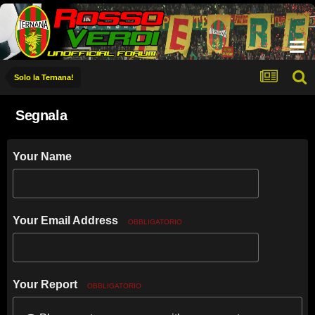
Solo la Ternana!
Segnala
Your Name
Your Email Address
OBBLIGATORIO
Your Report
OBBLIGATORIO