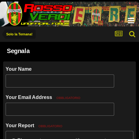
Solo la Ternana!
Segnala
Your Name
Your Email Address
OBBLIGATORIO
Your Report
OBBLIGATORIO