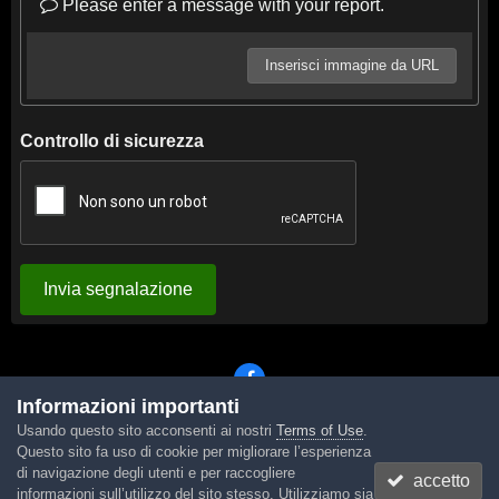
Please enter a message with your report.
Inserisci immagine da URL
Controllo di sicurezza
Invia segnalazione
Informazioni importanti
Usando questo sito acconsenti ai nostri
Terms of Use
.
Lingua
Tema
Contattaci
Cookies
Questo sito fa uso di cookie per migliorare l’esperienza
Powered by Invision Community
di navigazione degli utenti e per raccogliere
accetto
informazioni sull’utilizzo del sito stesso. Utilizziamo sia