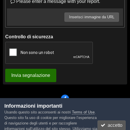
Please enter a message with your report.
Inserisci immagine da URL
Controllo di sicurezza
Invia segnalazione
Informazioni importanti
Usando questo sito acconsenti ai nostri
Terms of Use
.
Lingua
Tema
Contattaci
Cookies
Questo sito fa uso di cookie per migliorare l’esperienza
Powered by Invision Community
di navigazione degli utenti e per raccogliere
accetto
informazioni sull’utilizzo del sito stesso. Utilizziamo sia