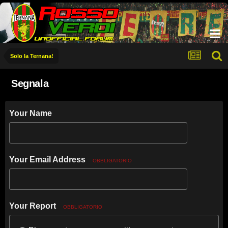
Solo la Ternana!
Segnala
Your Name
Your Email Address
OBBLIGATORIO
Your Report
OBBLIGATORIO