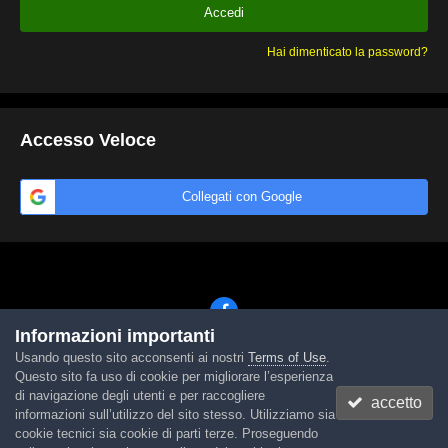
Accedi
Hai dimenticato la password?
Accesso Veloce
Collegati con Google
Informazioni importanti
Usando questo sito acconsenti ai nostri
Terms of Use
.
Lingua
Tema
Contattaci
Cookies
Questo sito fa uso di cookie per migliorare l’esperienza
Powered by Invision Community
di navigazione degli utenti e per raccogliere
accetto
informazioni sull’utilizzo del sito stesso. Utilizziamo sia
cookie tecnici sia cookie di parti terze. Proseguendo