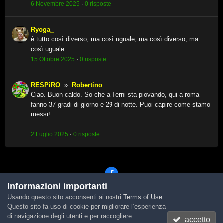
6 Novembre 2025
·
0 risposte
Ryoga_
è tutto così diverso, ma così uguale, ma così diverso, ma
così uguale.
15 Ottobre 2025
·
0 risposte
RESPiRO
»
Robertino
Ciao. Buon caldo. So che a Terni sta piovando, qui a roma
fanno 37 gradi di giorno e 29 di notte. Puoi capire come stamo
messi!
...
2 Luglio 2025
·
0 risposte
Informazioni importanti
Usando questo sito acconsenti ai nostri
Terms of Use
.
Lingua
Tema
Contattaci
Cookies
Questo sito fa uso di cookie per migliorare l’esperienza
Powered by Invision Community
di navigazione degli utenti e per raccogliere
accetto