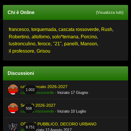
Chi è Online
(Visualizza tutti)
francesco
torquemada
cascata rossoverde
Rush
Robertino
altoforno
solo*ternana
Porcino
lustronculino
feroce
"21"
panelli
Manson
il professore
Grisou
Discussioni
calciomercato 2026-2027
1.002
cascata rossoverde
· Iniziato
17 Giugno
Serie D 2026-2027
508
cascata rossoverde
· Iniziato
10 Luglio
ORDINE PUBBLICO, DECORO URBANO
9.751
alien
· Iniziato
12 Agosto 2017