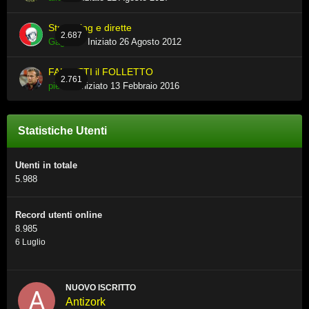
Streaming e dirette
2.687
Gagarin
· Iniziato
26 Agosto 2012
FALLETTI il FOLLETTO
2.761
pietro
· Iniziato
13 Febbraio 2016
Statistiche Utenti
Utenti in totale
5.988
Record utenti online
8.985
6 Luglio
NUOVO ISCRITTO
Antizork