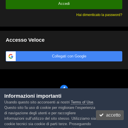
Accedi
Hai dimenticato la password?
Accesso Veloce
Collegati con Google
Informazioni importanti
Usando questo sito acconsenti ai nostri
Terms of Use
.
Lingua
Tema
Contattaci
Cookies
Questo sito fa uso di cookie per migliorare l’esperienza
Powered by Invision Community
di navigazione degli utenti e per raccogliere
accetto
informazioni sull’utilizzo del sito stesso. Utilizziamo sia
cookie tecnici sia cookie di parti terze. Proseguendo