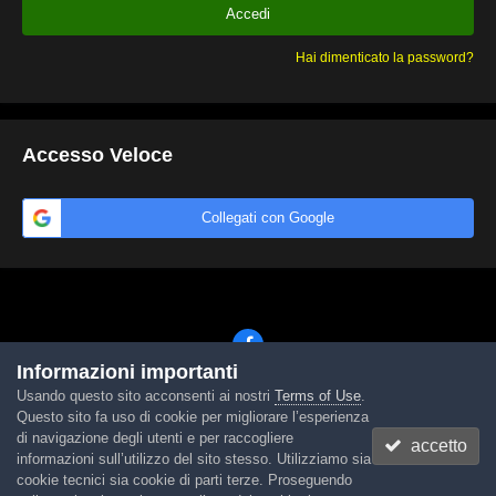
Accedi
Hai dimenticato la password?
Accesso Veloce
Collegati con Google
Informazioni importanti
Usando questo sito acconsenti ai nostri
Terms of Use
.
Lingua
Tema
Contattaci
Cookies
Questo sito fa uso di cookie per migliorare l’esperienza
Powered by Invision Community
di navigazione degli utenti e per raccogliere
accetto
informazioni sull’utilizzo del sito stesso. Utilizziamo sia
cookie tecnici sia cookie di parti terze. Proseguendo