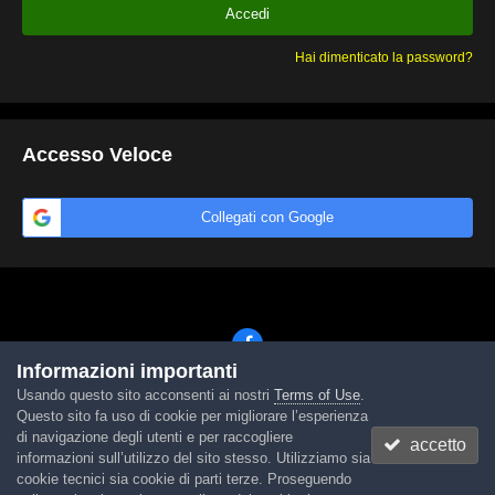
Accedi
Hai dimenticato la password?
Accesso Veloce
Collegati con Google
Informazioni importanti
Usando questo sito acconsenti ai nostri
Terms of Use
.
Lingua
Tema
Contattaci
Cookies
Questo sito fa uso di cookie per migliorare l’esperienza
Powered by Invision Community
di navigazione degli utenti e per raccogliere
accetto
informazioni sull’utilizzo del sito stesso. Utilizziamo sia
cookie tecnici sia cookie di parti terze. Proseguendo