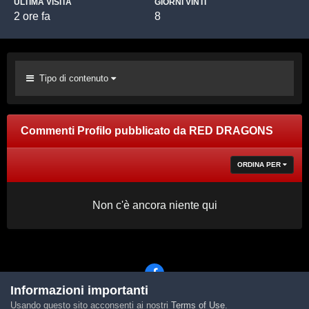
ULTIMA VISITA
GIORNI VINTI
2 ore fa
8
Tipo di contenuto
Commenti Profilo pubblicato da RED DRAGONS
ORDINA PER
Non c'è ancora niente qui
Informazioni importanti
Usando questo sito acconsenti ai nostri
Terms of Use
.
Lingua
Tema
Contattaci
Cookies