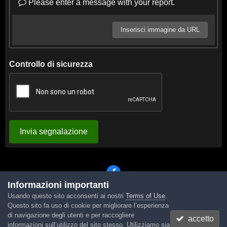
Please enter a message with your report.
Inserisci immagine da URL
Controllo di sicurezza
Invia segnalazione
Informazioni importanti
Usando questo sito acconsenti ai nostri
Terms of Use
.
Lingua
Tema
Contattaci
Cookies
Questo sito fa uso di cookie per migliorare l’esperienza
Powered by Invision Community
di navigazione degli utenti e per raccogliere
accetto
informazioni sull’utilizzo del sito stesso. Utilizziamo sia