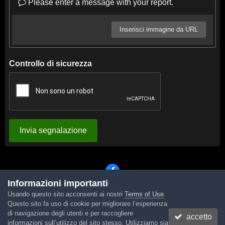
Please enter a message with your report.
Inserisci immagine da URL
Controllo di sicurezza
Invia segnalazione
Informazioni importanti
Usando questo sito acconsenti ai nostri
Terms of Use
.
Lingua
Tema
Contattaci
Cookies
Questo sito fa uso di cookie per migliorare l’esperienza
Powered by Invision Community
di navigazione degli utenti e per raccogliere
accetto
informazioni sull’utilizzo del sito stesso. Utilizziamo sia