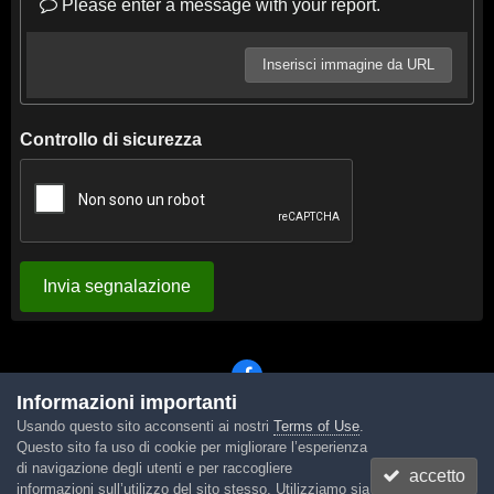
Please enter a message with your report.
Inserisci immagine da URL
Controllo di sicurezza
Invia segnalazione
Informazioni importanti
Usando questo sito acconsenti ai nostri
Terms of Use
.
Lingua
Tema
Contattaci
Cookies
Questo sito fa uso di cookie per migliorare l’esperienza
Powered by Invision Community
di navigazione degli utenti e per raccogliere
accetto
informazioni sull’utilizzo del sito stesso. Utilizziamo sia