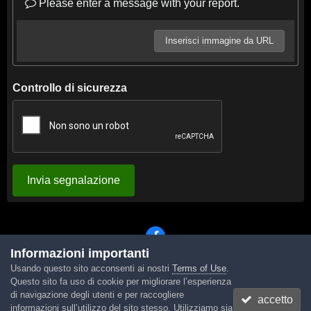
Please enter a message with your report.
Inserisci immagine da URL
Controllo di sicurezza
Invia segnalazione
Informazioni importanti
Usando questo sito acconsenti ai nostri
Terms of Use
.
Lingua
Tema
Contattaci
Cookies
Questo sito fa uso di cookie per migliorare l’esperienza
Powered by Invision Community
di navigazione degli utenti e per raccogliere
accetto
informazioni sull’utilizzo del sito stesso. Utilizziamo sia