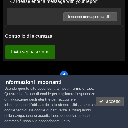
Please enter a message with your report.
Inserisci immagine da URL
Controllo di sicurezza
Invia segnalazione
Informazioni importanti
Usando questo sito acconsenti ai nostri
Terms of Use
.
Lingua
Tema
Contattaci
Cookies
Questo sito fa uso di cookie per migliorare l’esperienza
Powered by Invision Community
di navigazione degli utenti e per raccogliere
accetto
informazioni sull’utilizzo del sito stesso. Utilizziamo sia
cookie tecnici sia cookie di parti terze. Proseguendo
nella navigazione si accetta l’uso dei cookie; in caso
contrario è possibile abbandonare il sito.