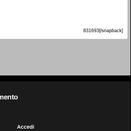
831693[/snapback]
mmento
Accedi