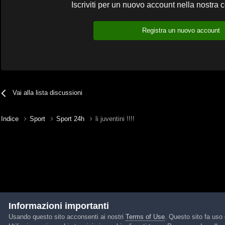
Iscriviti per un nuovo account nella nostra 
Registra un nuovo account
Vai alla lista discussioni
Indice
Sport
Sport 24h
li juventini !!!!
Informazioni importanti
Usando questo sito acconsenti ai nostri
Terms of Use
. Questo sito fa uso 