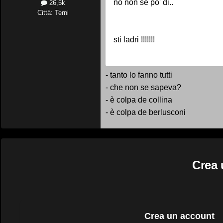
no non se po' di..
26,5k
Città: Terni
sti ladri !!!!!!!
- tanto lo fanno tutti
- che non se sapeva?
- è colpa de collina
- è colpa de berlusconi
Crea 
Crea un account