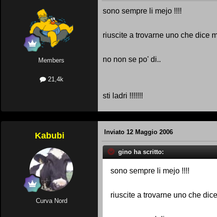
sono sempre li mejo !!!!
riuscite a trovarne uno che dice 
no non se po' di..
Members
21,4k
sti ladri !!!!!!!
Inviato
12 Maggio 2006
Kabubi
gino ha scritto:
sono sempre li mejo !!!!
riuscite a trovarne uno che dic
Curva Nord