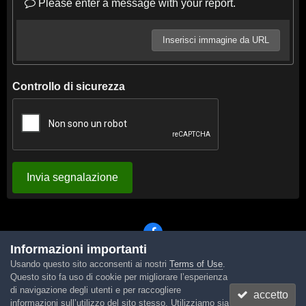
Please enter a message with your report.
Inserisci immagine da URL
Controllo di sicurezza
Invia segnalazione
Informazioni importanti
Usando questo sito acconsenti ai nostri
Terms of Use
.
Lingua
Tema
Contattaci
Cookies
Questo sito fa uso di cookie per migliorare l’esperienza
Powered by Invision Community
di navigazione degli utenti e per raccogliere
accetto
informazioni sull’utilizzo del sito stesso. Utilizziamo sia