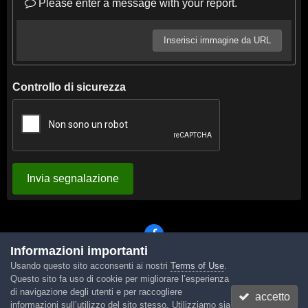
Please enter a message with your report.
Inserisci immagine da URL
Controllo di sicurezza
Invia segnalazione
Informazioni importanti
Usando questo sito acconsenti ai nostri
Terms of Use
.
Lingua
Tema
Contattaci
Cookies
Questo sito fa uso di cookie per migliorare l’esperienza
Powered by Invision Community
di navigazione degli utenti e per raccogliere
accetto
informazioni sull’utilizzo del sito stesso. Utilizziamo sia