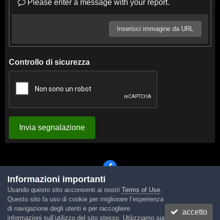
Please enter a message with your report.
Inserisci immagine da URL
Controllo di sicurezza
Invia segnalazione
Informazioni importanti
Usando questo sito acconsenti ai nostri
Terms of Use
.
Lingua
Tema
Contattaci
Cookies
Questo sito fa uso di cookie per migliorare l’esperienza
Powered by Invision Community
di navigazione degli utenti e per raccogliere
accetto
informazioni sull’utilizzo del sito stesso. Utilizziamo sia