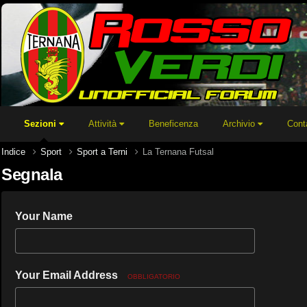
Sezioni
Attività
Beneficenza
Archivio
Cont
Indice
Sport
Sport a Terni
La Ternana Futsal
Segnala
Your Name
Your Email Address
OBBLIGATORIO