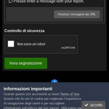
Please enter a message with your report.
Inserisci immagine da URL
Controllo di sicurezza
Invia segnalazione
Informazioni importanti
Usando questo sito acconsenti ai nostri
Terms of Use
.
Lingua
Tema
Contattaci
Cookies
Questo sito fa uso di cookie per migliorare l’esperienza
Powered by Invision Community
di navigazione degli utenti e per raccogliere
accetto
informazioni sull’utilizzo del sito stesso. Utilizziamo sia