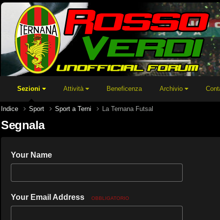
Sezioni
Attività
Beneficenza
Archivio
Cont
Indice
Sport
Sport a Terni
La Ternana Futsal
Segnala
Your Name
Your Email Address
OBBLIGATORIO