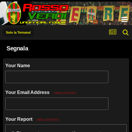
Solo la Ternana!
Segnala
Your Name
Your Email Address
OBBLIGATORIO
Your Report
OBBLIGATORIO