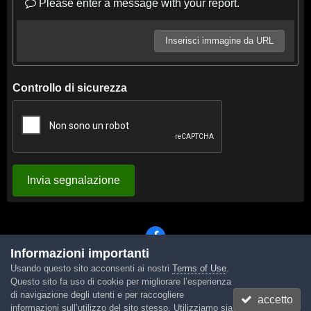
Please enter a message with your report.
Inserisci immagine da URL
Controllo di sicurezza
Invia segnalazione
Informazioni importanti
Usando questo sito acconsenti ai nostri
Terms of Use
.
Lingua
Tema
Contattaci
Cookies
Questo sito fa uso di cookie per migliorare l’esperienza
Powered by Invision Community
di navigazione degli utenti e per raccogliere
accetto
informazioni sull’utilizzo del sito stesso. Utilizziamo sia