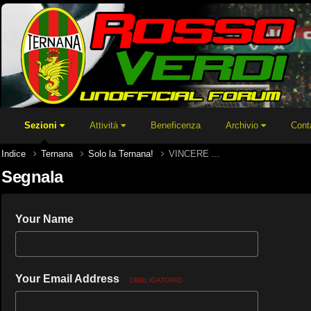
Sezioni
Attività
Beneficenza
Archivio
Cont
Indice
Ternana
Solo la Ternana!
VINCERE ...
Segnala
Your Name
Your Email Address
OBBLIGATORIO