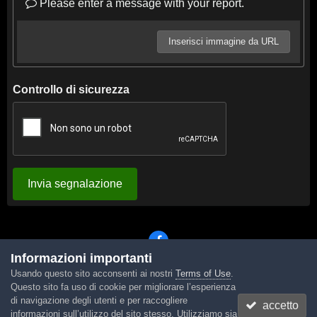
Please enter a message with your report.
Inserisci immagine da URL
Controllo di sicurezza
Invia segnalazione
Informazioni importanti
Usando questo sito acconsenti ai nostri
Terms of Use
.
Lingua
Tema
Contattaci
Cookies
Questo sito fa uso di cookie per migliorare l’esperienza
Powered by Invision Community
di navigazione degli utenti e per raccogliere
accetto
informazioni sull’utilizzo del sito stesso. Utilizziamo sia