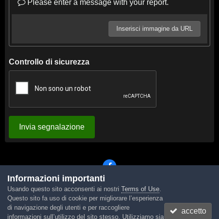
Please enter a message with your report.
Inserisci immagine da URL
Controllo di sicurezza
Invia segnalazione
Informazioni importanti
Usando questo sito acconsenti ai nostri
Terms of Use
.
Lingua
Tema
Contattaci
Cookies
Questo sito fa uso di cookie per migliorare l’esperienza
Powered by Invision Community
di navigazione degli utenti e per raccogliere
accetto
informazioni sull’utilizzo del sito stesso. Utilizziamo sia