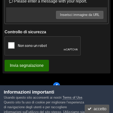
Please enter a message with your report.
Inserisci immagine da URL
Controllo di sicurezza
Invia segnalazione
Informazioni importanti
Usando questo sito acconsenti ai nostri
Terms of Use
.
Lingua
Tema
Contattaci
Cookies
Questo sito fa uso di cookie per migliorare l’esperienza
Powered by Invision Community
di navigazione degli utenti e per raccogliere
accetto
informazioni sull’utilizzo del sito stesso. Utilizziamo sia