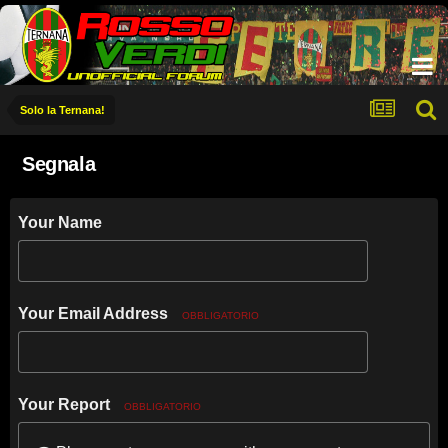
Solo la Ternana!
Segnala
Your Name
Your Email Address
OBBLIGATORIO
Your Report
OBBLIGATORIO