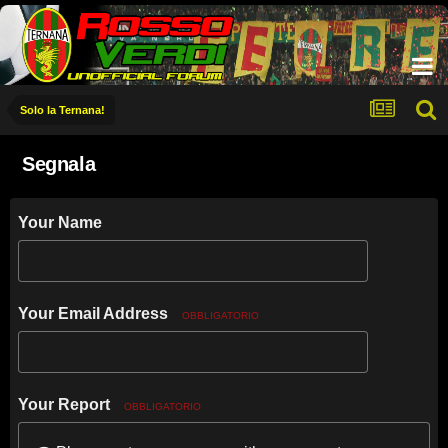
Solo la Ternana!
Segnala
Your Name
Your Email Address
OBBLIGATORIO
Your Report
OBBLIGATORIO