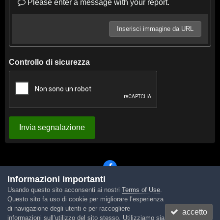
Please enter a message with your report.
Inserisci immagine da URL
Controllo di sicurezza
Invia segnalazione
Informazioni importanti
Usando questo sito acconsenti ai nostri
Terms of Use
.
Lingua
Tema
Contattaci
Cookies
Questo sito fa uso di cookie per migliorare l’esperienza
Powered by Invision Community
di navigazione degli utenti e per raccogliere
accetto
informazioni sull’utilizzo del sito stesso. Utilizziamo sia