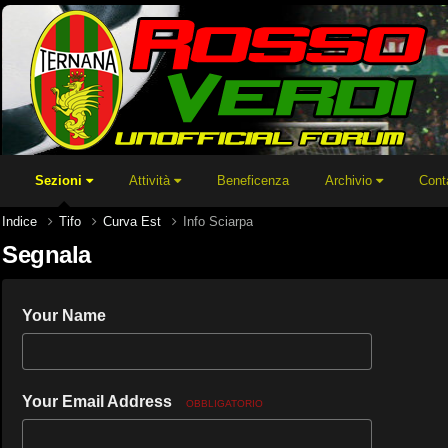
Sezioni
Attività
Beneficenza
Archivio
Cont
Indice
Tifo
Curva Est
Info Sciarpa
Segnala
Your Name
Your Email Address
OBBLIGATORIO