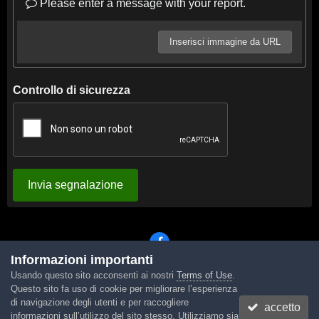
Please enter a message with your report.
Inserisci immagine da URL
Controllo di sicurezza
Invia segnalazione
Informazioni importanti
Usando questo sito acconsenti ai nostri
Terms of Use
.
Lingua
Tema
Contattaci
Cookies
Questo sito fa uso di cookie per migliorare l’esperienza
Powered by Invision Community
di navigazione degli utenti e per raccogliere
accetto
informazioni sull’utilizzo del sito stesso. Utilizziamo sia