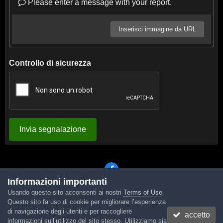
Please enter a message with your report.
Inserisci immagine da URL
Controllo di sicurezza
Invia segnalazione
Informazioni importanti
Usando questo sito acconsenti ai nostri
Terms of Use
.
Lingua
Tema
Contattaci
Cookies
Questo sito fa uso di cookie per migliorare l’esperienza
Powered by Invision Community
di navigazione degli utenti e per raccogliere
accetto
informazioni sull’utilizzo del sito stesso. Utilizziamo sia