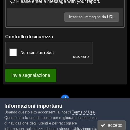
Please enter a message with your report.
Inserisci immagine da URL
Controllo di sicurezza
Invia segnalazione
Informazioni importanti
Usando questo sito acconsenti ai nostri
Terms of Use
.
Lingua
Tema
Contattaci
Cookies
Questo sito fa uso di cookie per migliorare l’esperienza
Powered by Invision Community
di navigazione degli utenti e per raccogliere
accetto
informazioni sull’utilizzo del sito stesso. Utilizziamo sia