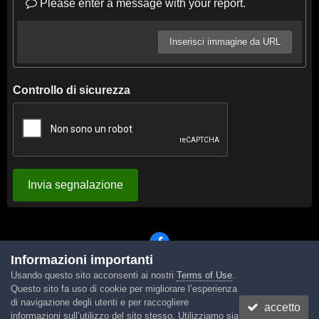
Please enter a message with your report.
Inserisci immagine da URL
Controllo di sicurezza
Invia segnalazione
Informazioni importanti
Usando questo sito acconsenti ai nostri
Terms of Use
.
Lingua
Tema
Contattaci
Cookies
Questo sito fa uso di cookie per migliorare l’esperienza
Powered by Invision Community
di navigazione degli utenti e per raccogliere
accetto
informazioni sull’utilizzo del sito stesso. Utilizziamo sia