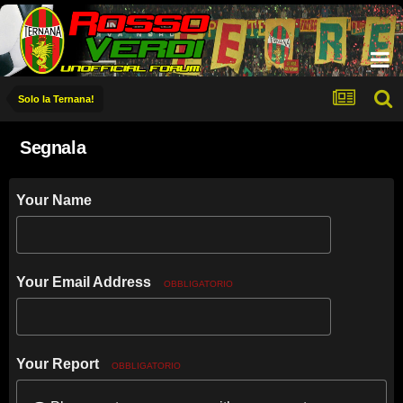
Solo la Ternana!
Segnala
Your Name
Your Email Address
OBBLIGATORIO
Your Report
OBBLIGATORIO