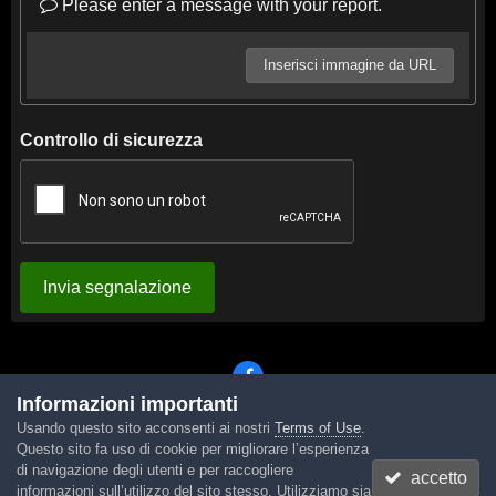
Please enter a message with your report.
Inserisci immagine da URL
Controllo di sicurezza
Invia segnalazione
Informazioni importanti
Usando questo sito acconsenti ai nostri
Terms of Use
.
Lingua
Tema
Contattaci
Cookies
Questo sito fa uso di cookie per migliorare l’esperienza
Powered by Invision Community
di navigazione degli utenti e per raccogliere
accetto
informazioni sull’utilizzo del sito stesso. Utilizziamo sia