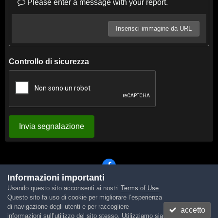
Please enter a message with your report.
Inserisci immagine da URL
Controllo di sicurezza
Invia segnalazione
Informazioni importanti
Usando questo sito acconsenti ai nostri
Terms of Use
.
Lingua
Tema
Contattaci
Cookies
Questo sito fa uso di cookie per migliorare l’esperienza
Powered by Invision Community
di navigazione degli utenti e per raccogliere
accetto
informazioni sull’utilizzo del sito stesso. Utilizziamo sia