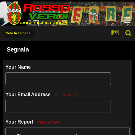
Solo la Ternana!
Segnala
Your Name
Your Email Address
OBBLIGATORIO
Your Report
OBBLIGATORIO