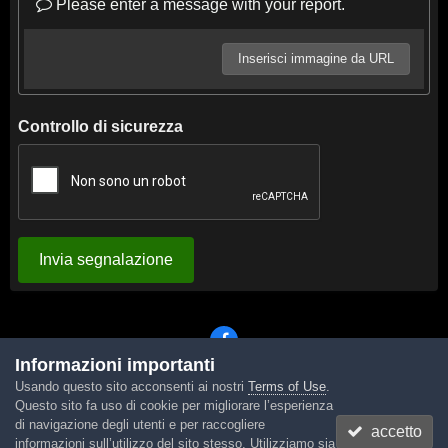
Please enter a message with your report.
Inserisci immagine da URL
Controllo di sicurezza
Invia segnalazione
Informazioni importanti
Usando questo sito acconsenti ai nostri
Terms of Use
.
Lingua
Tema
Contattaci
Cookies
Questo sito fa uso di cookie per migliorare l’esperienza
Powered by Invision Community
di navigazione degli utenti e per raccogliere
accetto
informazioni sull’utilizzo del sito stesso. Utilizziamo sia