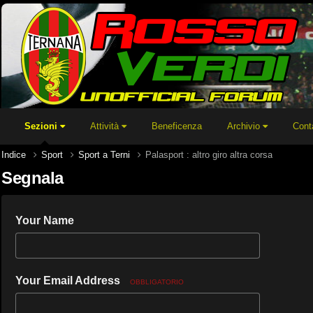
Sezioni
Attività
Beneficenza
Archivio
Cont
Indice
Sport
Sport a Terni
Palasport : altro giro altra corsa
Segnala
Your Name
Your Email Address
OBBLIGATORIO