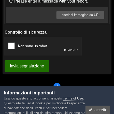
Please enter a message with your report.
Inserisci immagine da URL
Controllo di sicurezza
Invia segnalazione
Informazioni importanti
Usando questo sito acconsenti ai nostri
Terms of Use
.
Lingua
Tema
Contattaci
Cookies
Questo sito fa uso di cookie per migliorare l’esperienza
Powered by Invision Community
di navigazione degli utenti e per raccogliere
accetto
informazioni sull’utilizzo del sito stesso. Utilizziamo sia