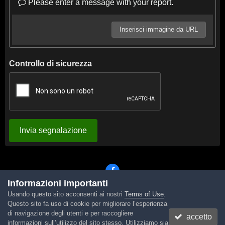
Please enter a message with your report.
Inserisci immagine da URL
Controllo di sicurezza
Invia segnalazione
Informazioni importanti
Usando questo sito acconsenti ai nostri
Terms of Use
.
Lingua
Tema
Contattaci
Cookies
Questo sito fa uso di cookie per migliorare l’esperienza
Powered by Invision Community
di navigazione degli utenti e per raccogliere
accetto
informazioni sull’utilizzo del sito stesso. Utilizziamo sia