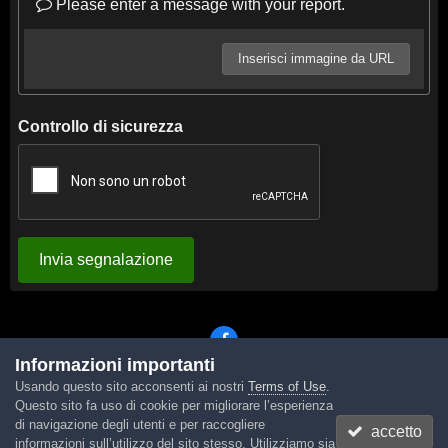
Please enter a message with your report.
Inserisci immagine da URL
Controllo di sicurezza
Invia segnalazione
Informazioni importanti
Usando questo sito acconsenti ai nostri
Terms of Use
.
Lingua
Tema
Contattaci
Cookies
Questo sito fa uso di cookie per migliorare l’esperienza
Powered by Invision Community
di navigazione degli utenti e per raccogliere
accetto
informazioni sull’utilizzo del sito stesso. Utilizziamo sia