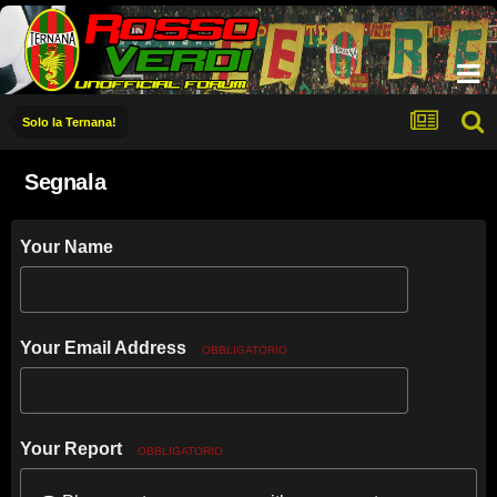
Solo la Ternana!
Segnala
Your Name
Your Email Address
OBBLIGATORIO
Your Report
OBBLIGATORIO