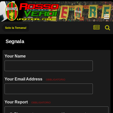
Solo la Ternana!
Segnala
Your Name
Your Email Address
OBBLIGATORIO
Your Report
OBBLIGATORIO