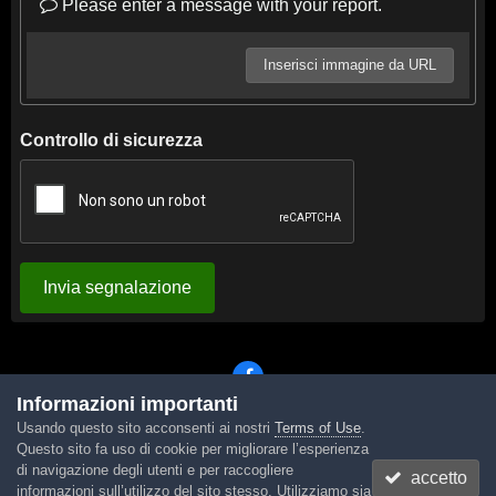
Please enter a message with your report.
Inserisci immagine da URL
Controllo di sicurezza
Invia segnalazione
Informazioni importanti
Usando questo sito acconsenti ai nostri
Terms of Use
.
Lingua
Tema
Contattaci
Cookies
Questo sito fa uso di cookie per migliorare l’esperienza
Powered by Invision Community
di navigazione degli utenti e per raccogliere
accetto
informazioni sull’utilizzo del sito stesso. Utilizziamo sia