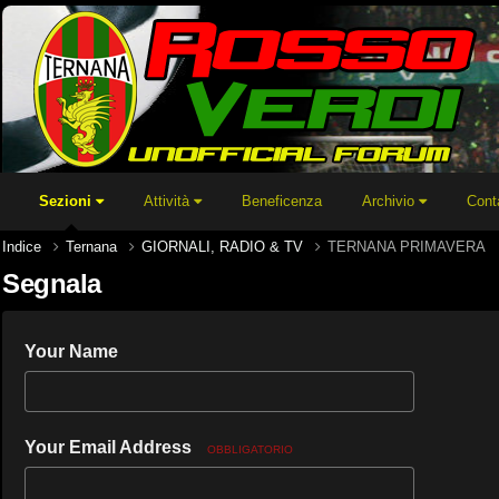
Sezioni
Attività
Beneficenza
Archivio
Cont
Indice
Ternana
GIORNALI, RADIO & TV
TERNANA PRIMAVERA
Segnala
Your Name
Your Email Address
OBBLIGATORIO