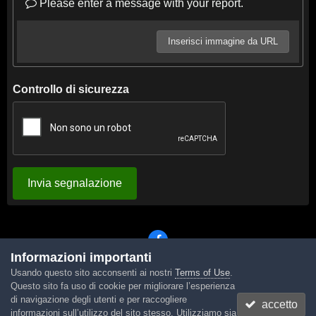
Please enter a message with your report.
Inserisci immagine da URL
Controllo di sicurezza
Invia segnalazione
Informazioni importanti
Usando questo sito acconsenti ai nostri
Terms of Use
.
Lingua
Tema
Contattaci
Cookies
Questo sito fa uso di cookie per migliorare l’esperienza
Powered by Invision Community
di navigazione degli utenti e per raccogliere
accetto
informazioni sull’utilizzo del sito stesso. Utilizziamo sia